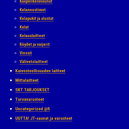
Kaapelikelavaunut
Kelannostimet
Kelapukit ja alustat
Kelat
Kelauslaitteet
Köydet ja vaijerit
Vinssit
Välivetolaitteet
Kaivosteollisuuden laitteet
Mittalaitteet
SKT TARJOUKSET
Turvavarusteet
Uncategorized @fi
UUTTA! JT-sauvat ja varusteet