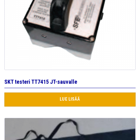
SKT testeri TT7415 JT-sauvalle
LUE LISÄÄ