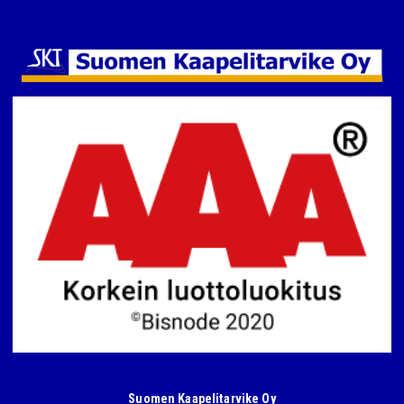
Suomen Kaapelitarvike Oy