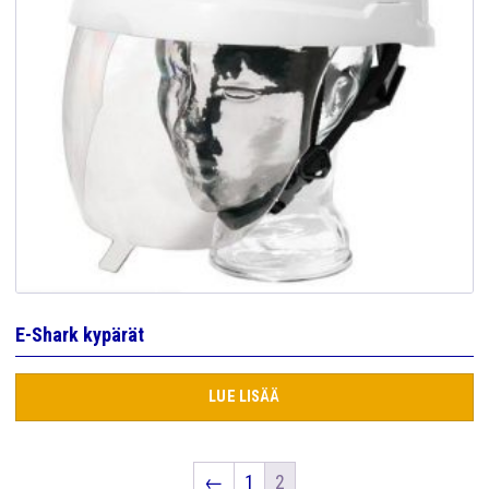
E-Shark kypärät
LUE LISÄÄ
←
1
2