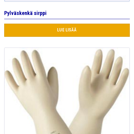
Pylväskenkä sirppi
LUE LISÄÄ