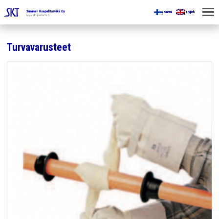
Suomi
English
KOTI
Turvavarusteet
KAIVOKSILLE
TUOTTEET
KAIKKI OSASTOT
KAAPELINKÄSITTELYLAITTEET
JÄNNITETYÖLINJAVARUSTEET
KAIVOSTEOLLISUUDEN LAITTEET
ESITTEET