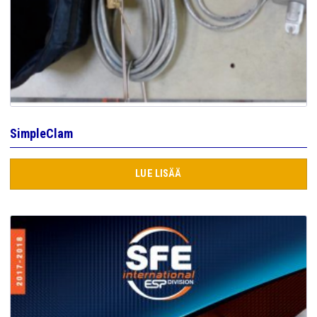
SimpleClam
LUE LISÄÄ