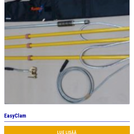
EasyClam
LUE LISÄÄ