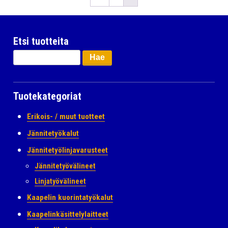
Etsi tuotteita
Haku:
Tuotekategoriat
Erikois- / muut tuotteet
Jännitetyökalut
Jännitetyölinjavarusteet
Jännitetyövälineet
Linjatyövälineet
Kaapelin kuorintatyökalut
Kaapelinkäsittelylaitteet