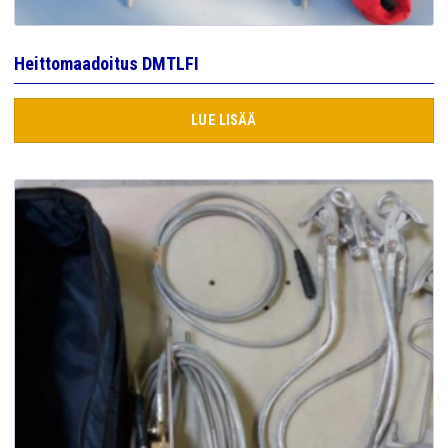
Heittomaadoitus DMTLFI
LUE LISÄÄ