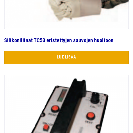
YRITYS
YHTEYS
Silikoniliinat TC53 eristettyjen sauvojen huoltoon
LUE LISÄÄ