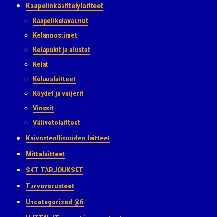
Kaapelinkäsittelylaitteet
Kaapelikelavaunut
Kelannostimet
Kelapukit ja alustat
Kelat
Kelauslaitteet
Köydet ja vaijerit
Vinssit
Välivetolaitteet
Kaivosteollisuuden laitteet
Mittalaitteet
SKT TARJOUKSET
Turvavarusteet
Uncategorized @fi