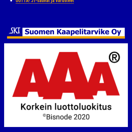
UUTTA! JT-sauvat ja varusteet