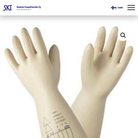
Suomi
KOTI
KAIVOKSILLE
TUOTTEET
KAIKKI OSASTOT
KAAPELINKÄSITTELYLAITTEET
JÄNNITETYÖLINJAVARUSTEET
KAIVOSTEOLLISUUDEN LAITTEET
ESITTEET