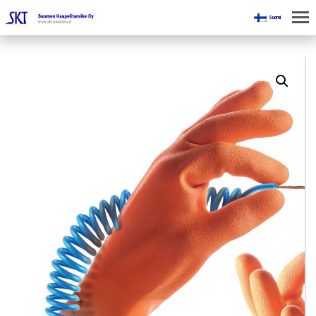
Suomi
KOTI
KAIVOKSILLE
TUOTTEET
KAIKKI OSASTOT
KAAPELINKÄSITTELYLAITTEET
JÄNNITETYÖLINJAVARUSTEET
KAIVOSTEOLLISUUDEN LAITTEET
ESITTEET