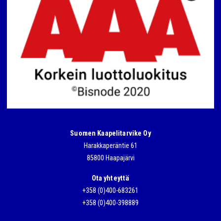
Suomen Kaapelitarvike Oy
Harakkaperäntie 61
85800 Haapajärvi
Ota yhteyttä
+358 (0)400-683261
+358 (0)400-398889