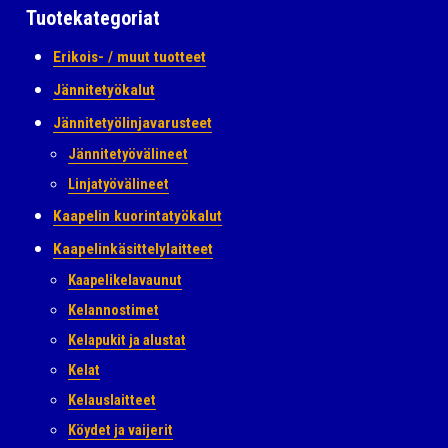
Tuotekategoriat
Erikois- / muut tuotteet
Jännitetyökalut
Jännitetyölinjavarusteet
Jännitetyövälineet
Linjatyövälineet
Kaapelin kuorintatyökalut
Kaapelinkäsittelylaitteet
Kaapelikelavaunut
Kelannostimet
Kelapukit ja alustat
Kelat
Kelauslaitteet
Köydet ja vaijerit