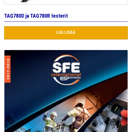
TAG780D ja TAG780R testerit
LUE LISÄÄ