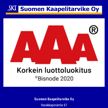
Suomen Kaapelitarvike Oy
Harakkaperäntie 61