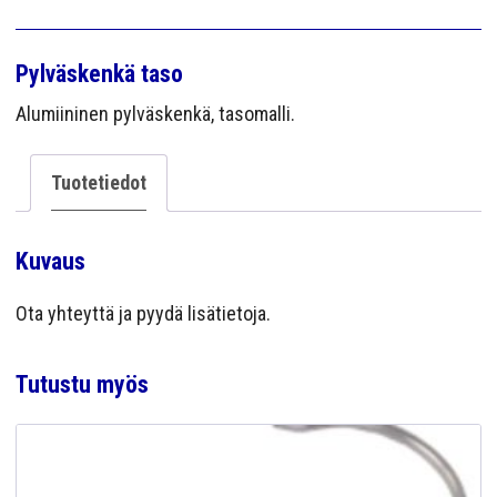
YRITYS
YHTEYS
Pylväskenkä taso
Alumiininen pylväskenkä, tasomalli.
Tuotetiedot
Kuvaus
Ota yhteyttä ja pyydä lisätietoja.
Tutustu myös