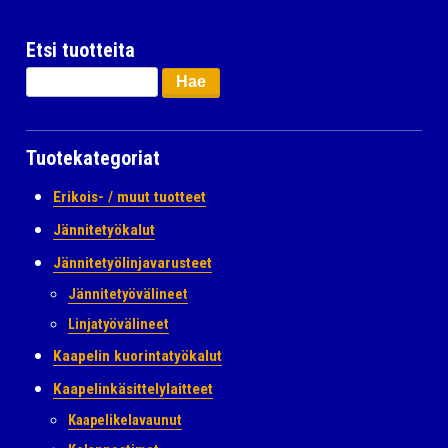
Etsi tuotteita
Haku:
Tuotekategoriat
Erikois- / muut tuotteet
Jännitetyökalut
Jännitetyölinjavarusteet
Jännitetyövälineet
Linjatyövälineet
Kaapelin kuorintatyökalut
Kaapelinkäsittelylaitteet
Kaapelikelavaunut