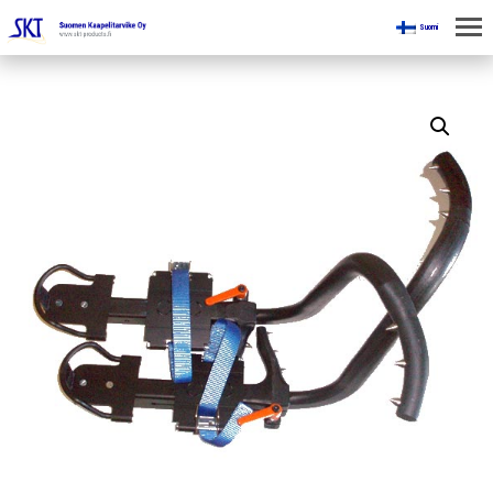
Suomi
KOTI
KAIVOKSILLE
TUOTTEET
KAIKKI OSASTOT
KAAPELINKÄSITTELYLAITTEET
JÄNNITETYÖLINJAVARUSTEET
KAIVOSTEOLLISUUDEN LAITTEET
ESITTEET