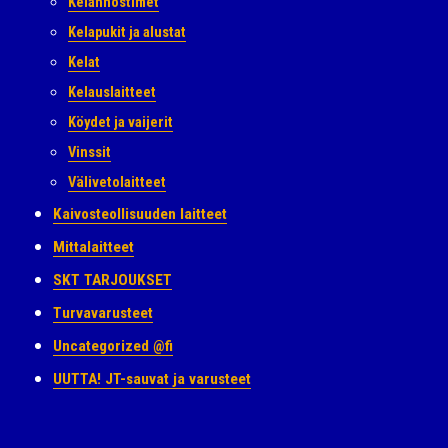
Kelannostimet
Kelapukit ja alustat
Kelat
Kelauslaitteet
Köydet ja vaijerit
Vinssit
Välivetolaitteet
Kaivosteollisuuden laitteet
Mittalaitteet
SKT TARJOUKSET
Turvavarusteet
Uncategorized @fi
UUTTA! JT-sauvat ja varusteet