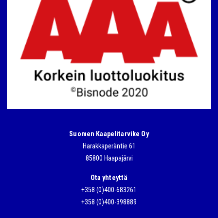
Suomen Kaapelitarvike Oy
Harakkaperäntie 61
85800 Haapajärvi
Ota yhteyttä
+358 (0)400-683261
+358 (0)400-398889