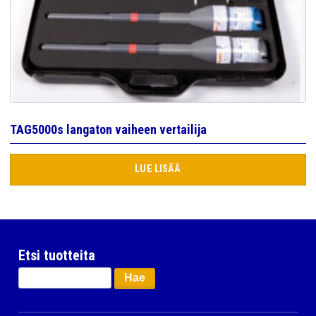
TAG5000s langaton vaiheen vertailija
LUE LISÄÄ
Etsi tuotteita
Haku: