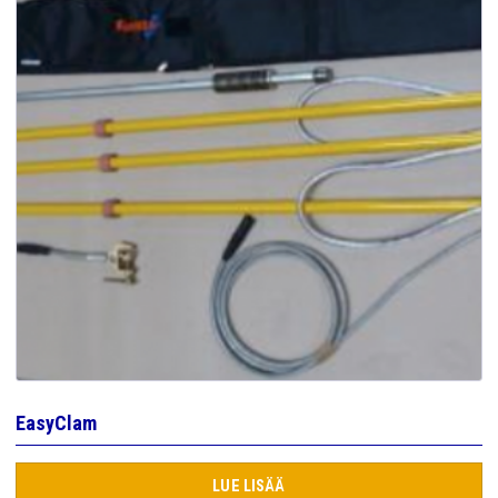
EasyClam
LUE LISÄÄ