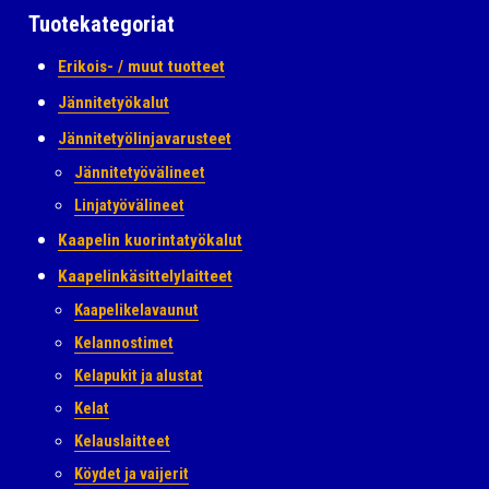
Tuotekategoriat
Erikois- / muut tuotteet
Jännitetyökalut
Jännitetyölinjavarusteet
Jännitetyövälineet
Linjatyövälineet
Kaapelin kuorintatyökalut
Kaapelinkäsittelylaitteet
Kaapelikelavaunut
Kelannostimet
Kelapukit ja alustat
Kelat
Kelauslaitteet
Köydet ja vaijerit