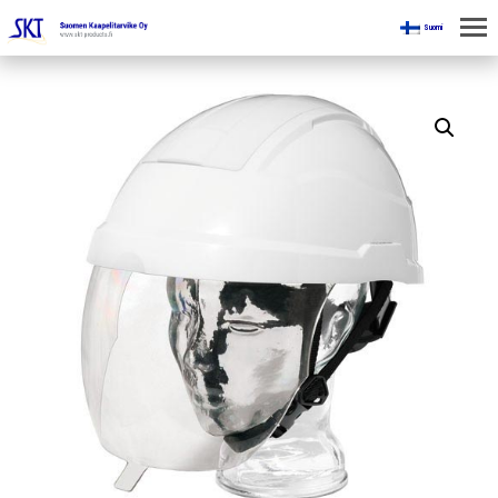
Suomi
KOTI
KAIVOKSILLE
TUOTTEET
KAIKKI OSASTOT
KAAPELINKÄSITTELYLAITTEET
JÄNNITETYÖLINJAVARUSTEET
KAIVOSTEOLLISUUDEN LAITTEET
ESITTEET