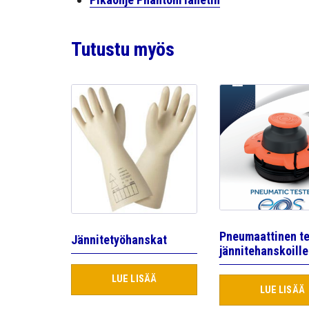
Tutustu myös
Pneumaattinen te
Jännitetyöhanskat
jännitehanskoille
LUE LISÄÄ
LUE LISÄÄ