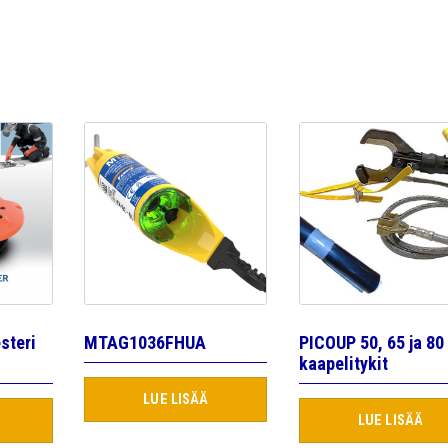
steri
MTAG1036FHUA
PICOUP 50, 65 ja 80
kaapelitykit
LUE LISÄÄ
LUE LISÄÄ