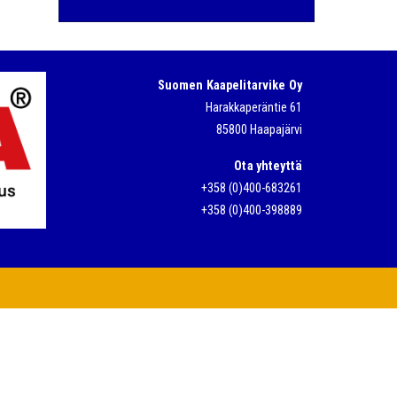
Suomen Kaapelitarvike Oy
Harakkaperäntie 61
85800 Haapajärvi
Ota yhteyttä
+358 (0)400-683261
+358 (0)400-398889