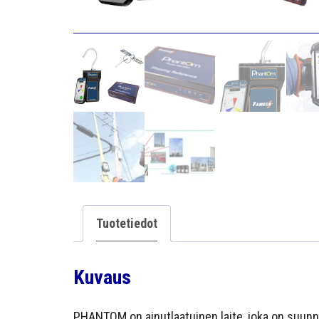
Tuotetiedot
Kuvaus
PHANTOM on ainutlaatuinen laite, joka on suun