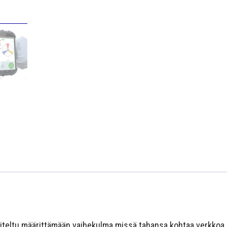
niteltu määrittämään vaihekulma missä tahansa kohtaa verkkoa