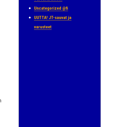
Uncategorized @fi
UUTTA! JT-sauvat ja
varusteet
n