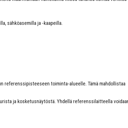
illa, sähköasemilla ja -kaapeilla.
tuun referenssipisteeseen toiminta-alueelle. Tämä mahdollistaa
rista ja kosketusnäytöstä. Yhdellä referenssilaitteella voidaa