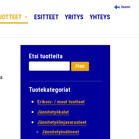
Suomi
UOTTEET
ESITTEET
YRITYS
YHTEYS
Etsi tuotteita
Haku:
a
Tuotekategoriat
Erikois- / muut tuotteet
Jännitetyökalut
Jännitetyölinjavarusteet
Jännitetyövälineet