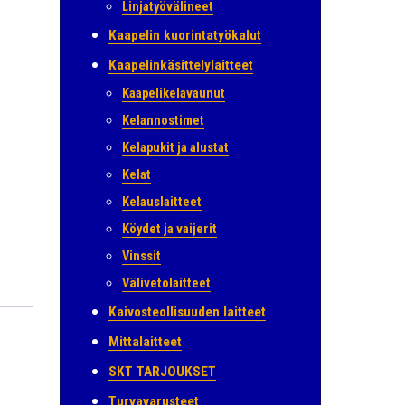
Linjatyövälineet
Kaapelin kuorintatyökalut
Kaapelinkäsittelylaitteet
Kaapelikelavaunut
Kelannostimet
Kelapukit ja alustat
Kelat
Kelauslaitteet
Köydet ja vaijerit
Vinssit
Välivetolaitteet
Kaivosteollisuuden laitteet
Mittalaitteet
SKT TARJOUKSET
Turvavarusteet