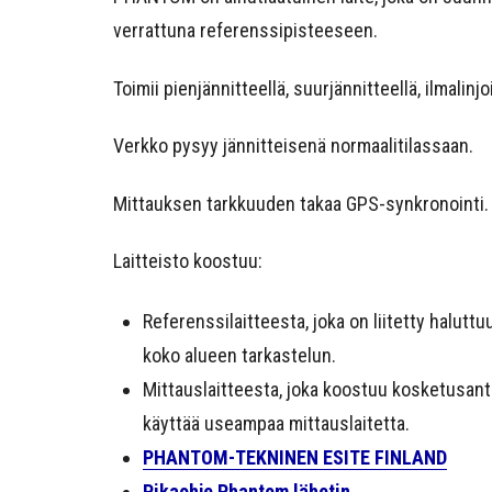
verrattuna referenssipisteeseen.
Toimii pienjännitteellä, suurjännitteellä, ilmalinjo
Verkko pysyy jännitteisenä normaalitilassaan.
Mittauksen tarkkuuden takaa GPS-synkronointi.
Laitteisto koostuu:
Referenssilaitteesta, joka on liitetty halut
koko alueen tarkastelun.
Mittauslaitteesta, joka koostuu kosketusantu
käyttää useampaa mittauslaitetta.
PHANTOM-TEKNINEN ESITE FINLAND
Pikaohje Phantom lähetin