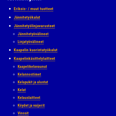
Erikois- / muut tuotteet
Jännitetyökalut
Jännitetyölinjavarusteet
Jännitetyövälineet
Linjatyövälineet
Kaapelin kuorintatyökalut
Kaapelinkäsittelylaitteet
Kaapelikelavaunut
Kelannostimet
Kelapukit ja alustat
Kelat
Kelauslaitteet
Köydet ja vaijerit
Vinssit