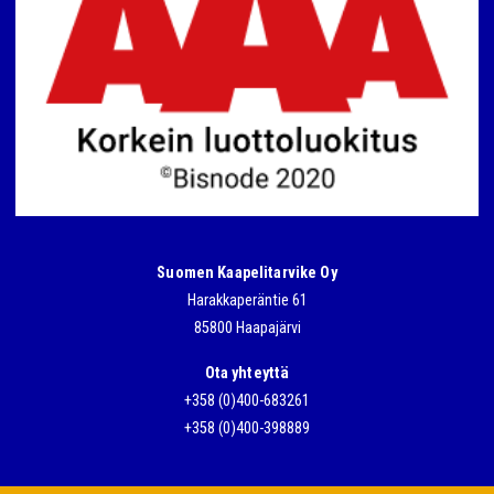
Suomen Kaapelitarvike Oy
Harakkaperäntie 61
85800 Haapajärvi
Ota yhteyttä
+358 (0)400-683261
+358 (0)400-398889