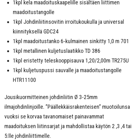
1kpl kela maadoituskaapelille sisältäen liittimen
maadoitustangolle
1kpl Johdinliitinsovitin irroitukoukulla ja universal
kiinnityksellä GDC24
1kpl maadoitustanko 6-kulmainen sinkitty 1,0 m 701
1kpl metallinen kuljetuslaatikko TD 386
1kpl eristetty teleskooppisauva 1,20/2,00m TR275U
1kpl kuljetuspussi sauvalle ja maadoitustangolle
HTR11100
Jousikuormitteinen johdinliitin Ø 3-25mm
ilmajohdinlinjoille. ”Päällekkäisrakenteisen” muotoilunsa
vuoksi se korvaa tavanomaiset painavammat
maadoituksen liitinsarjat ja mahdollistaa käytön 2 ,3 ,4 tai
5:lle johdinliittimelle.