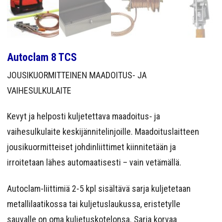
YRITYS
YHTEYS
Autoclam 8 TCS
JOUSIKUORMITTEINEN MAADOITUS- JA
VAIHESULKULAITE
Kevyt ja helposti kuljetettava maadoitus- ja
vaihesulkulaite keskijännitelinjoille. Maadoituslaitteen
jousikuormitteiset johdinliittimet kiinnitetään ja
irroitetaan lähes automaatisesti – vain vetämällä.
Autoclam-liittimiä 2-5 kpl sisältävä sarja kuljetetaan
metallilaatikossa tai kuljetuslaukussa, eristetylle
sauvalle on oma kuljetuskotelonsa. Sarja korvaa