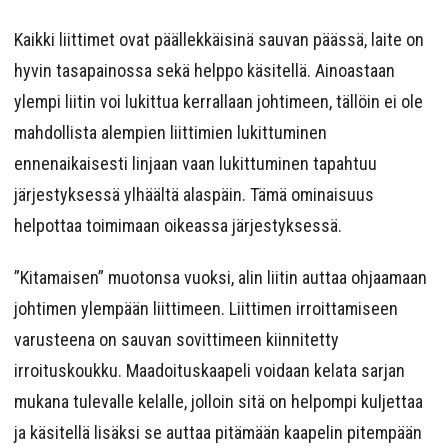
Kaikki liittimet ovat päällekkäisinä sauvan päässä, laite on
hyvin tasapainossa sekä helppo käsitellä. Ainoastaan
ylempi liitin voi lukittua kerrallaan johtimeen, tällöin ei ole
mahdollista alempien liittimien lukittuminen
ennenaikaisesti linjaan vaan lukittuminen tapahtuu
järjestyksessä ylhäältä alaspäin. Tämä ominaisuus
helpottaa toimimaan oikeassa järjestyksessä.
”Kitamaisen” muotonsa vuoksi, alin liitin auttaa ohjaamaan
johtimen ylempään liittimeen. Liittimen irroittamiseen
varusteena on sauvan sovittimeen kiinnitetty
irroituskoukku. Maadoituskaapeli voidaan kelata sarjan
mukana tulevalle kelalle, jolloin sitä on helpompi kuljettaa
ja käsitellä lisäksi se auttaa pitämään kaapelin pitempään