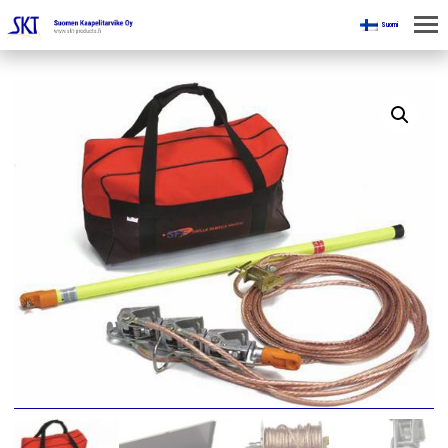
Suomi
KOTI
KAIVOKSILLE
TUOTTEET
KAIKKI OSASTOT
KAAPELINKÄSITTELYLAITTEET
JÄNNITETYÖLINJAVARUSTEET
KAIVOSTEOLLISUUDEN LAITTEET
ESITTEET