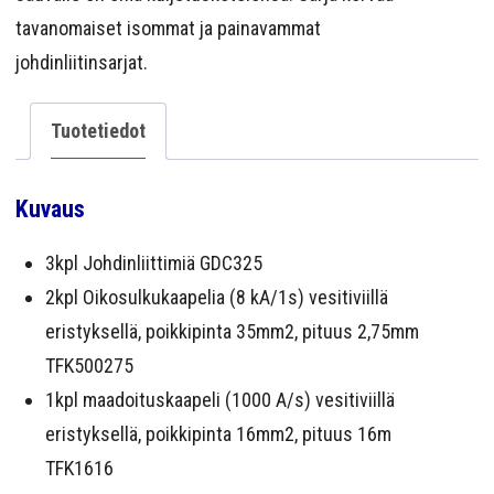
tavanomaiset isommat ja painavammat
johdinliitinsarjat.
Tuotetiedot
Kuvaus
3kpl Johdinliittimiä GDC325
2kpl Oikosulkukaapelia (8 kA/1s) vesitiviillä
eristyksellä, poikkipinta 35mm2, pituus 2,75mm
TFK500275
1kpl maadoituskaapeli (1000 A/s) vesitiviillä
eristyksellä, poikkipinta 16mm2, pituus 16m
TFK1616