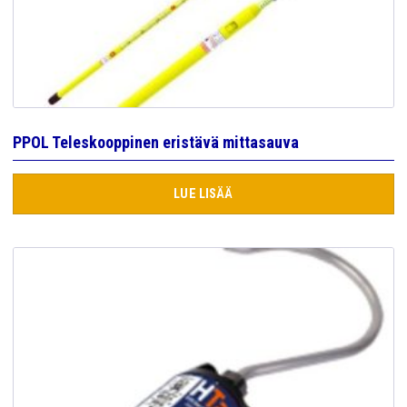
PPOL Teleskooppinen eristävä mittasauva
LUE LISÄÄ