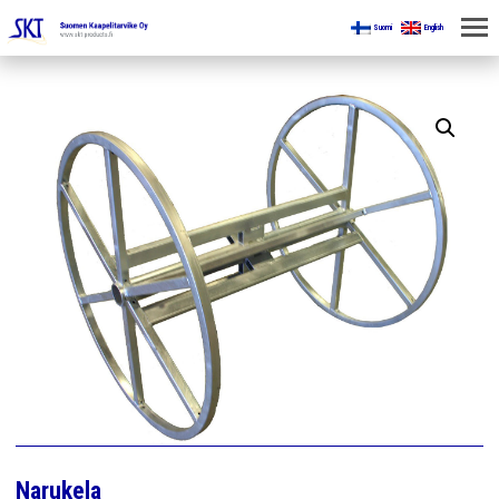
Suomi
English
KOTI
KAIVOKSILLE
TUOTTEET
KAIKKI OSASTOT
KAAPELINKÄSITTELYLAITTEET
JÄNNITETYÖLINJAVARUSTEET
KAIVOSTEOLLISUUDEN LAITTEET
ESITTEET
Narukela