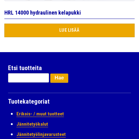
HRL 14000 hydraulinen kelapukki
LUE LISÄÄ
Etsi tuotteita
Haku:
Tuotekategoriat
Erikois- / muut tuotteet
Jännitetyökalut
Jännitetyölinjavarusteet