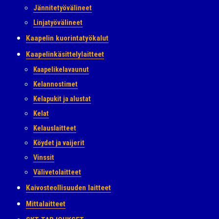
Jännitetyövälineet
Linjatyövälineet
Kaapelin kuorintatyökalut
Kaapelinkäsittelylaitteet
Kaapelikelavaunut
Kelannostimet
Kelapukit ja alustat
Kelat
Kelauslaitteet
Köydet ja vaijerit
Vinssit
Välivetolaitteet
Kaivosteollisuuden laitteet
Mittalaitteet