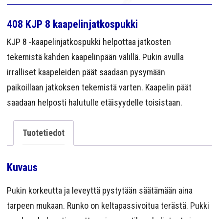
YRITYS
408 KJP 8 kaapelinjatkospukki
YHTEYS
KJP 8 -kaapelinjatkospukki helpottaa jatkosten
tekemistä kahden kaapelinpään välillä. Pukin avulla
irralliset kaapeleiden päät saadaan pysymään
paikoillaan jatkoksen tekemistä varten. Kaapelin päät
saadaan helposti halutulle etäisyydelle toisistaan.
Tuotetiedot
Kuvaus
Pukin korkeutta ja leveyttä pystytään säätämään aina
tarpeen mukaan. Runko on keltapassivoitua terästä. Pukki