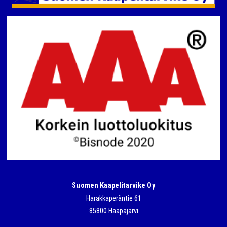
Suomen Kaapelitarvike Oy
Harakkaperäntie 61
85800 Haapajärvi