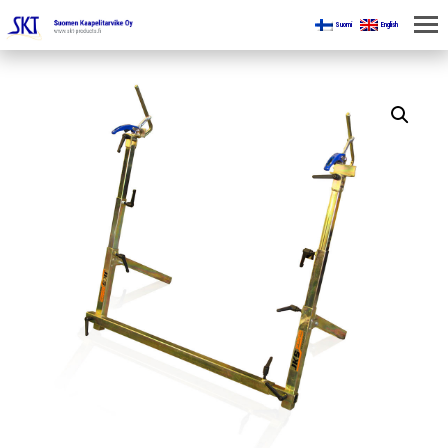
Suomi
English
KOTI
KAIVOKSILLE
TUOTTEET
KAIKKI OSASTOT
KAAPELINKÄSITTELYLAITTEET
JÄNNITETYÖLINJAVARUSTEET
KAIVOSTEOLLISUUDEN LAITTEET
ESITTEET