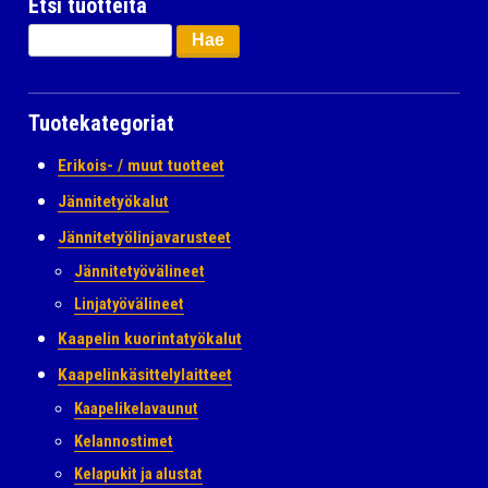
Etsi tuotteita
Haku:
Tuotekategoriat
Erikois- / muut tuotteet
Jännitetyökalut
Jännitetyölinjavarusteet
Jännitetyövälineet
Linjatyövälineet
Kaapelin kuorintatyökalut
Kaapelinkäsittelylaitteet
Kaapelikelavaunut
Kelannostimet
Kelapukit ja alustat