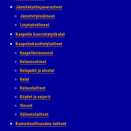
Jännitetyölinjavarusteet
Jännitetyövälineet
Linjatyövälineet
Kaapelin kuorintatyökalut
Kaapelinkäsittelylaitteet
Kaapelikelavaunut
Kelannostimet
Kelapukit ja alustat
Kelat
Kelauslaitteet
Köydet ja vaijerit
Vinssit
Välivetolaitteet
Kaivosteollisuuden laitteet