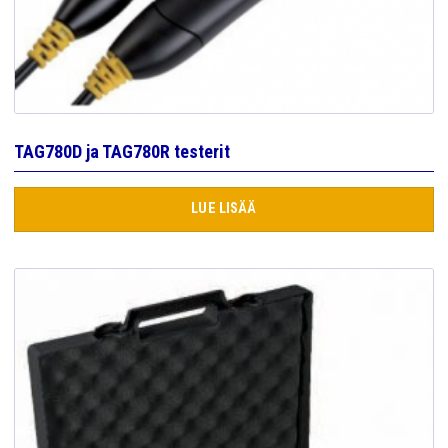
TAG780D ja TAG780R testerit
LUE LISÄÄ