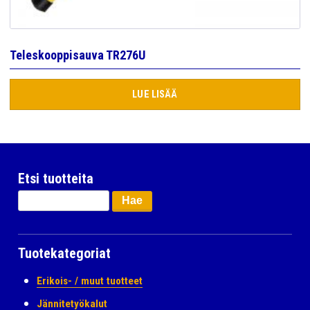
Teleskooppisauva TR276U
LUE LISÄÄ
Etsi tuotteita
Haku:
Tuotekategoriat
Erikois- / muut tuotteet
Jännitetyökalut