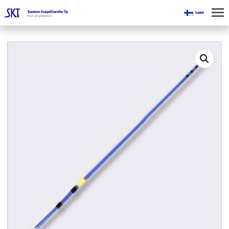
Suomi
KOTI
KAIVOKSILLE
TUOTTEET
KAIKKI OSASTOT
KAAPELINKÄSITTELYLAITTEET
JÄNNITETYÖLINJAVARUSTEET
KAIVOSTEOLLISUUDEN LAITTEET
ESITTEET