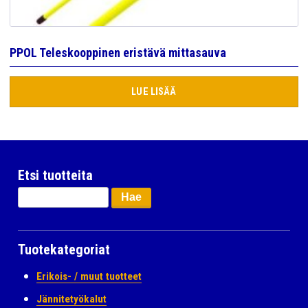
PPOL Teleskooppinen eristävä mittasauva
LUE LISÄÄ
Etsi tuotteita
Haku:
Tuotekategoriat
Erikois- / muut tuotteet
Jännitetyökalut