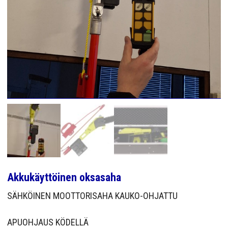
YRITYS
YHTEYS
Akkukäyttöinen oksasaha
SÄHKÖINEN MOOTTORISAHA KAUKO-OHJATTU
APUOHJAUS KÖDELLÄ