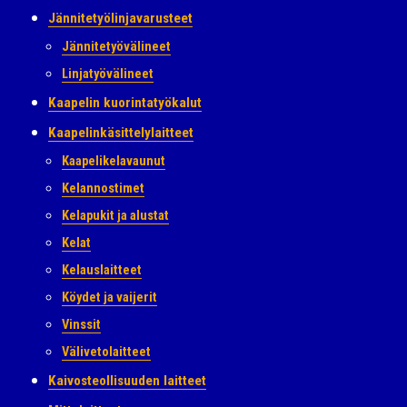
Jännitetyölinjavarusteet
Jännitetyövälineet
Linjatyövälineet
Kaapelin kuorintatyökalut
Kaapelinkäsittelylaitteet
Kaapelikelavaunut
Kelannostimet
Kelapukit ja alustat
Kelat
Kelauslaitteet
Köydet ja vaijerit
Vinssit
Välivetolaitteet
Kaivosteollisuuden laitteet