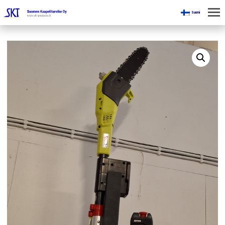
Suomi
KOTI
KAIVOKSILLE
TUOTTEET
KAIKKI OSASTOT
KAAPELINKÄSITTELYLAITTEET
JÄNNITETYÖLINJAVARUSTEET
KAIVOSTEOLLISUUDEN LAITTEET
ESITTEET