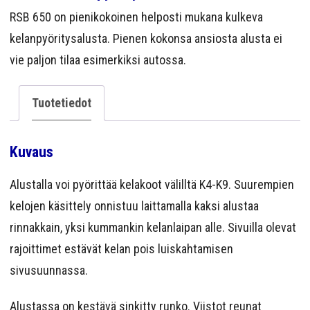
YRITYS
RSB 650 on pienikokoinen helposti mukana kulkeva
kelanpyöritysalusta. Pienen kokonsa ansiosta alusta ei
YHTEYS
vie paljon tilaa esimerkiksi autossa.
Tuotetiedot
Kuvaus
Alustalla voi pyörittää kelakoot välilltä K4-K9. Suurempien
kelojen käsittely onnistuu laittamalla kaksi alustaa
rinnakkain, yksi kummankin kelanlaipan alle. Sivuilla olevat
rajoittimet estävät kelan pois luiskahtamisen
sivusuunnassa.
Alustassa on kestävä sinkitty runko. Viistot reunat