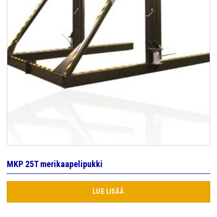
MKP 25T merikaapelipukki
LUE LISÄÄ