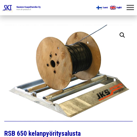
Suomi
English
KOTI
KAIVOKSILLE
TUOTTEET
KAIKKI OSASTOT
KAAPELINKÄSITTELYLAITTEET
JÄNNITETYÖLINJAVARUSTEET
KAIVOSTEOLLISUUDEN LAITTEET
ESITTEET
RSB 650 kelanpyöritysalusta