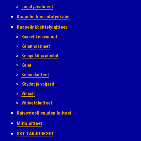
Linjatyövälineet
Kaapelin kuorintatyökalut
Kaapelinkäsittelylaitteet
Kaapelikelavaunut
Kelannostimet
Kelapukit ja alustat
Kelat
Kelauslaitteet
Köydet ja vaijerit
Vinssit
Välivetolaitteet
Kaivosteollisuuden laitteet
Mittalaitteet
SKT TARJOUKSET