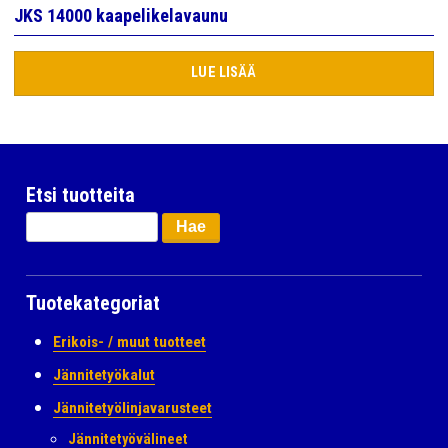
JKS 14000 kaapelikelavaunu
LUE LISÄÄ
Etsi tuotteita
Haku:
Tuotekategoriat
Erikois- / muut tuotteet
Jännitetyökalut
Jännitetyölinjavarusteet
Jännitetyövälineet