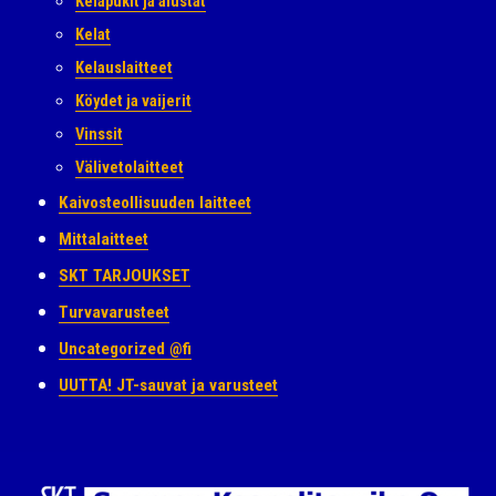
Kelapukit ja alustat
Kelat
Kelauslaitteet
Köydet ja vaijerit
Vinssit
Välivetolaitteet
Kaivosteollisuuden laitteet
Mittalaitteet
SKT TARJOUKSET
Turvavarusteet
Uncategorized @fi
UUTTA! JT-sauvat ja varusteet