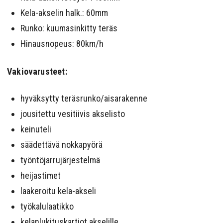
Kela-akselin halk.: 60mm
Runko: kuumasinkitty teräs
Hinausnopeus: 80km/h
Vakiovarusteet:
hyväksytty teräsrunko/aisarakenne
jousitettu vesitiivis akselisto
keinuteli
säädettävä nokkapyörä
työntöjarrujärjestelmä
heijastimet
laakeroitu kela-akseli
työkalulaatikko
kelanlukituskartiot akselille