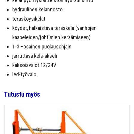
kelanpyörityslaitteiston hydraulisiirto
hydraulinen kelannosto
teräsköysikelat
köydet, halkaistava teräskela (vanhojen
kaapeleiden/johtimien keräämiseen)
1-3 –osainen puolausohjain
jarruttava kela-akseli
kaksoisvalot 12/24V
led-työvalo
Tutustu myös