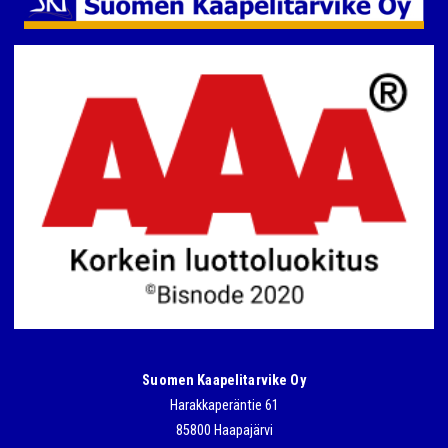
Suomen Kaapelitarvike Oy
Harakkaperäntie 61
85800 Haapajärvi