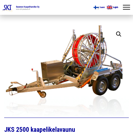
Suomi
English
KOTI
KAIVOKSILLE
TUOTTEET
KAIKKI OSASTOT
KAAPELINKÄSITTELYLAITTEET
JÄNNITETYÖLINJAVARUSTEET
KAIVOSTEOLLISUUDEN LAITTEET
ESITTEET
JKS 2500 kaapelikelavaunu