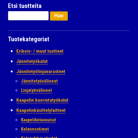
Etsi tuotteita
Haku:
Tuotekategoriat
Erikois- / muut tuotteet
Jännitetyökalut
Jännitetyölinjavarusteet
Jännitetyövälineet
Linjatyövälineet
Kaapelin kuorintatyökalut
Kaapelinkäsittelylaitteet
Kaapelikelavaunut
Kelannostimet