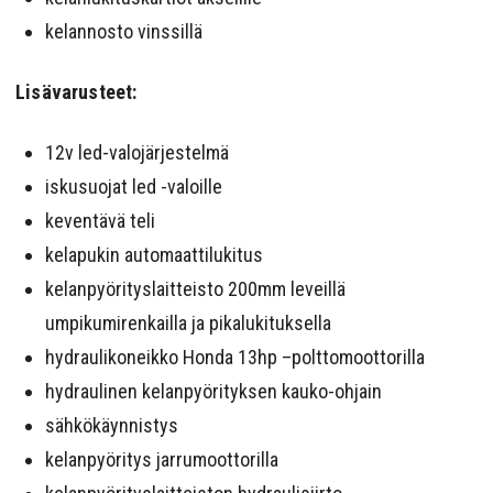
kelannosto vinssillä
Lisävarusteet:
12v led-valojärjestelmä
iskusuojat led -valoille
keventävä teli
kelapukin automaattilukitus
kelanpyörityslaitteisto 200mm leveillä
umpikumirenkailla ja pikalukituksella
hydraulikoneikko Honda 13hp –polttomoottorilla
hydraulinen kelanpyörityksen kauko-ohjain
sähkökäynnistys
kelanpyöritys jarrumoottorilla