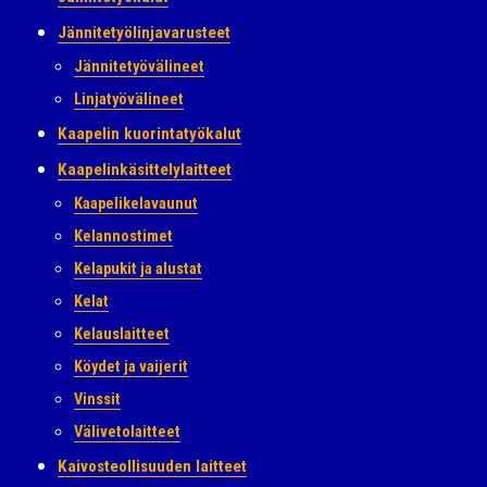
Jännitetyölinjavarusteet
Jännitetyövälineet
Linjatyövälineet
Kaapelin kuorintatyökalut
Kaapelinkäsittelylaitteet
Kaapelikelavaunut
Kelannostimet
Kelapukit ja alustat
Kelat
Kelauslaitteet
Köydet ja vaijerit
Vinssit
Välivetolaitteet
Kaivosteollisuuden laitteet