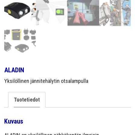
YRITYS
YHTEYS
ALADIN
Yksilöllinen jännitehälytin otsalampulla
Tuotetiedot
Kuvaus