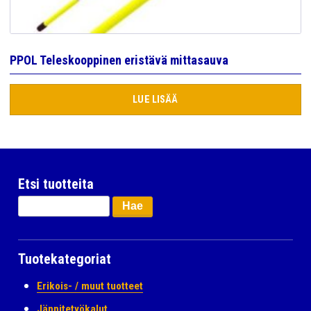
PPOL Teleskooppinen eristävä mittasauva
LUE LISÄÄ
Etsi tuotteita
Haku:
Tuotekategoriat
Erikois- / muut tuotteet
Jännitetyökalut