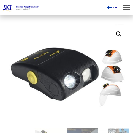
Suomi
KOTI
KAIVOKSILLE
TUOTTEET
KAIKKI OSASTOT
KAAPELINKÄSITTELYLAITTEET
JÄNNITETYÖLINJAVARUSTEET
KAIVOSTEOLLISUUDEN LAITTEET
ESITTEET