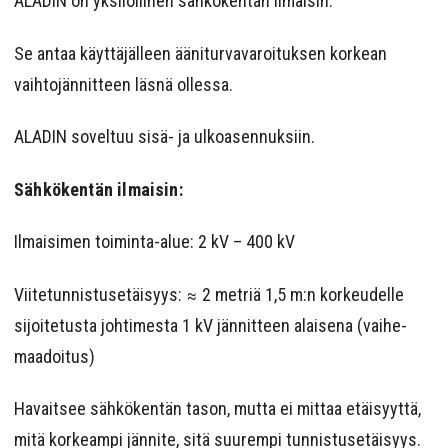
ALADIN on yksilöllinen sähkökentän ilmaisin.
Se antaa käyttäjälleen ääniturvavaroituksen korkean
vaihtojännitteen läsnä ollessa.
ALADIN soveltuu sisä- ja ulkoasennuksiin.
Sähkökentän ilmaisin:
Ilmaisimen toiminta-alue: 2 kV – 400 kV
Viitetunnistusetäisyys: ≈ 2 metriä 1,5 m:n korkeudelle
sijoitetusta johtimesta 1 kV jännitteen alaisena (vaihe-
maadoitus)
Havaitsee sähkökentän tason, mutta ei mittaa etäisyyttä,
mitä korkeampi jännite, sitä suurempi tunnistusetäisyys.