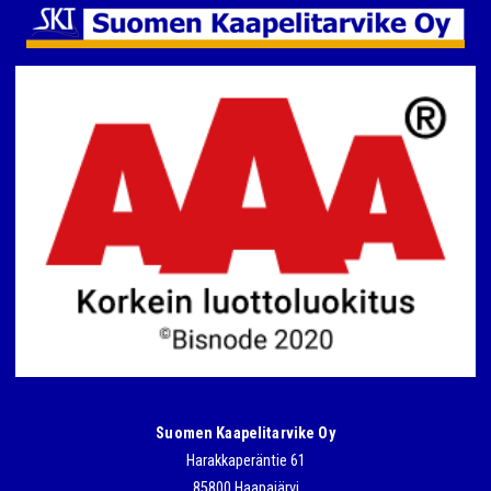
Suomen Kaapelitarvike Oy
Harakkaperäntie 61
85800 Haapajärvi