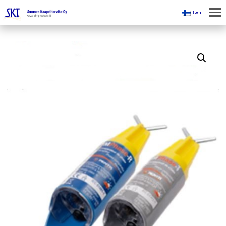
Suomi
KOTI
KAIVOKSILLE
TUOTTEET
KAIKKI OSASTOT
KAAPELINKÄSITTELYLAITTEET
JÄNNITETYÖLINJAVARUSTEET
KAIVOSTEOLLISUUDEN LAITTEET
ESITTEET