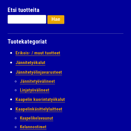
Etsi tuotteita
Haku:
Tuotekategoriat
Erikois- / muut tuotteet
Jännitetyökalut
Jännitetyölinjavarusteet
Jännitetyövälineet
Linjatyövälineet
Kaapelin kuorintatyökalut
Kaapelinkäsittelylaitteet
Kaapelikelavaunut
Kelannostimet