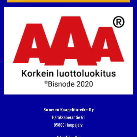
Suomen Kaapelitarvike Oy
Harakkaperäntie 61
85800 Haapajärvi