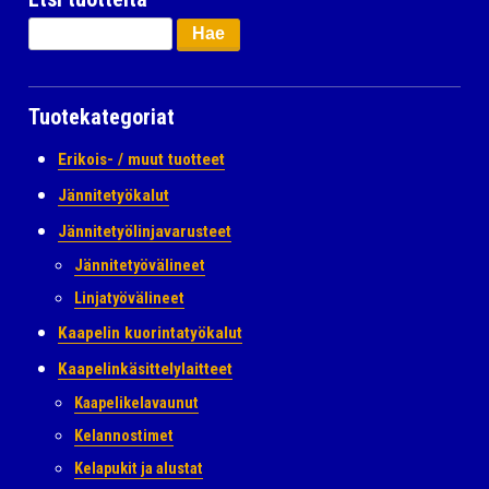
Haku:
Tuotekategoriat
Erikois- / muut tuotteet
Jännitetyökalut
Jännitetyölinjavarusteet
Jännitetyövälineet
Linjatyövälineet
Kaapelin kuorintatyökalut
Kaapelinkäsittelylaitteet
Kaapelikelavaunut
Kelannostimet
Kelapukit ja alustat