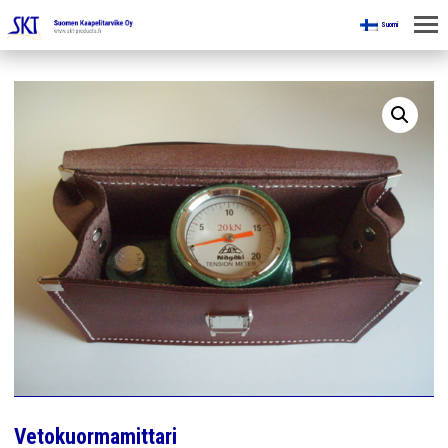
Suomi
KOTI
KAIVOKSILLE
TUOTTEET
KAIKKI OSASTOT
KAAPELINKÄSITTELYLAITTEET
JÄNNITETYÖLINJAVARUSTEET
KAIVOSTEOLLISUUDEN LAITTEET
ESITTEET
Vetokuormamittari