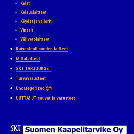
Kelat
Kelauslaitteet
Köydet ja vaijerit
Vinssit
Välivetolaitteet
Kaivosteollisuuden laitteet
Mittalaitteet
SKT TARJOUKSET
Turvavarusteet
Uncategorized @fi
UUTTA! JT-sauvat ja varusteet