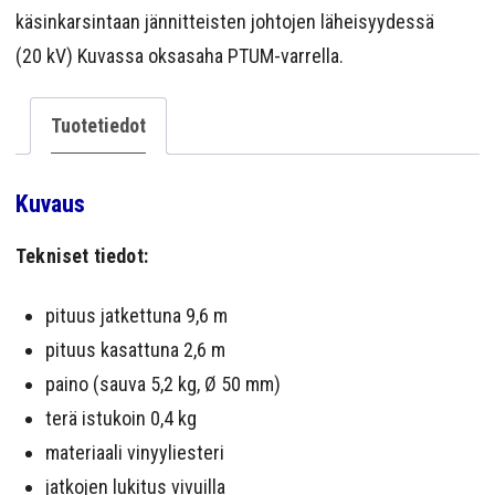
YRITYS
käsinkarsintaan jännitteisten johtojen läheisyydessä
(20 kV) Kuvassa oksasaha PTUM-varrella.
YHTEYS
Tuotetiedot
Kuvaus
Tekniset tiedot:
pituus jatkettuna 9,6 m
pituus kasattuna 2,6 m
paino (sauva 5,2 kg, Ø 50 mm)
terä istukoin 0,4 kg
materiaali vinyyliesteri
jatkojen lukitus vivuilla