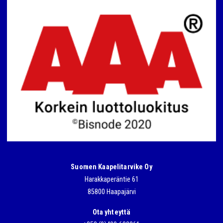
Suomen Kaapelitarvike Oy
Harakkaperäntie 61
85800 Haapajärvi
Ota yhteyttä