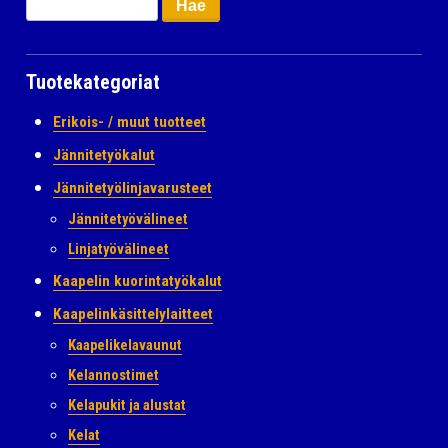
Tuotekategoriat
Erikois- / muut tuotteet
Jännitetyökalut
Jännitetyölinjavarusteet
Jännitetyövälineet
Linjatyövälineet
Kaapelin kuorintatyökalut
Kaapelinkäsittelylaitteet
Kaapelikelavaunut
Kelannostimet
Kelapukit ja alustat
Kelat