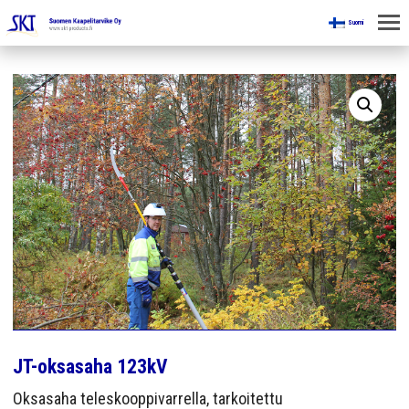
Suomi
KOTI
KAIVOKSILLE
TUOTTEET
KAIKKI OSASTOT
KAAPELINKÄSITTELYLAITTEET
JÄNNITETYÖLINJAVARUSTEET
KAIVOSTEOLLISUUDEN LAITTEET
JT-oksasaha 123kV
ESITTEET
Oksasaha teleskooppivarrella, tarkoitettu