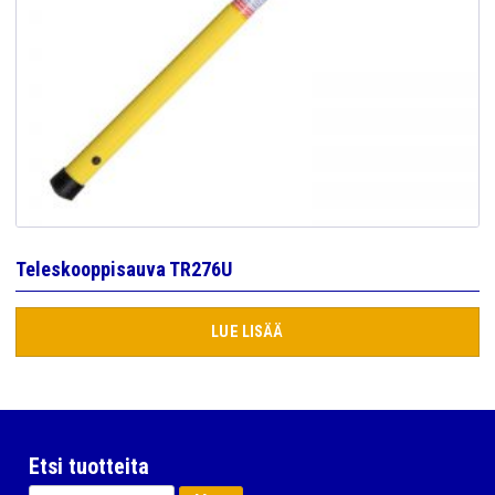
Teleskooppisauva TR276U
LUE LISÄÄ
Etsi tuotteita
Haku: