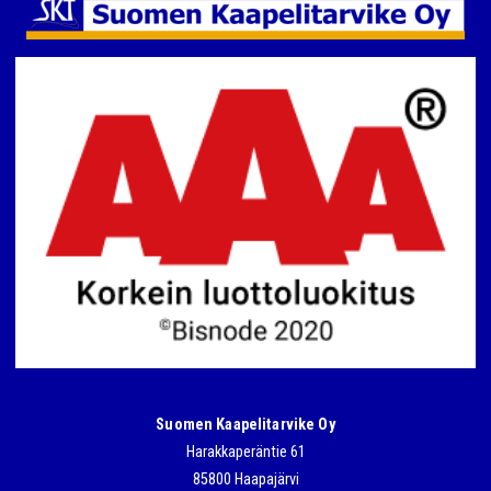
Suomen Kaapelitarvike Oy
Harakkaperäntie 61
85800 Haapajärvi