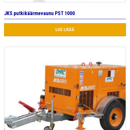
JKS putkikäärmevaunu PST 1000
LUE LISÄÄ