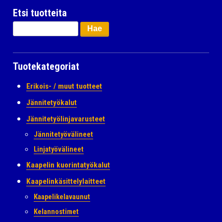
Etsi tuotteita
Haku:
Tuotekategoriat
Erikois- / muut tuotteet
Jännitetyökalut
Jännitetyölinjavarusteet
Jännitetyövälineet
Linjatyövälineet
Kaapelin kuorintatyökalut
Kaapelinkäsittelylaitteet
Kaapelikelavaunut
Kelannostimet