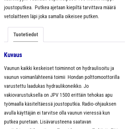
YRITYS
joustoputkea. Putkea ajetaan kiepiltä tarvittava määrä
vetolaitteen läpi joka samalla oikeisee putken.
YHTEYS
Tuotetiedot
Kuvaus
Vaunun kaikki keskeiset toiminnot on hydraulisoitu ja
vaunun voimanlähteenä toimii Hondan polttomoottorilla
varustettu laadukas hydraulikoneikko. Jo
vakiovarustuksella on JPV 1500 erittäin tehokas apu
työmaalla käsiteltäessä joustoputkia. Radio-ohjauksen
avulla käyttäjän ei tarvitse olla vaunun vieressä kun
putkea puretaan. Lisävarusteena saatavan