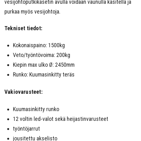
vesijohtoputkikasetin avulla voidaan vaunulla käsitellä ja
purkaa myös vesijohtoja.
Tekniset tiedot:
Kokonaispaino: 1500kg
Veto/työntövoima: 200kg
Kiepin max ulko Ø: 2450mm
Runko: Kuumasinkitty teräs
Vakiovarusteet:
Kuumasinkitty runko
12 voltin led-valot sekä heijastinvarusteet
työntöjarrut
jousitettu akselisto