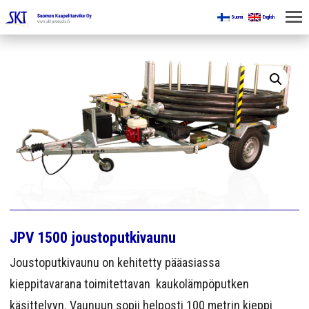
Suomi
English
KOTI
KAIVOKSILLE
TUOTTEET
KAIKKI OSASTOT
KAAPELINKÄSITTELYLAITTEET
JÄNNITETYÖLINJAVARUSTEET
JPV 1500 joustoputkivaunu
KAIVOSTEOLLISUUDEN LAITTEET
Joustoputkivaunu on kehitetty pääasiassa
ESITTEET
kieppitavarana toimitettavan kaukolämpöputken
käsittelyyn. Vaunuun sopii helposti 100 metrin kieppi