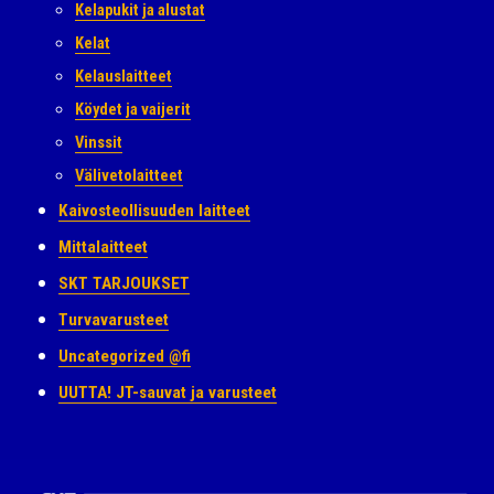
Kelapukit ja alustat
Kelat
Kelauslaitteet
Köydet ja vaijerit
Vinssit
Välivetolaitteet
Kaivosteollisuuden laitteet
Mittalaitteet
SKT TARJOUKSET
Turvavarusteet
Uncategorized @fi
UUTTA! JT-sauvat ja varusteet