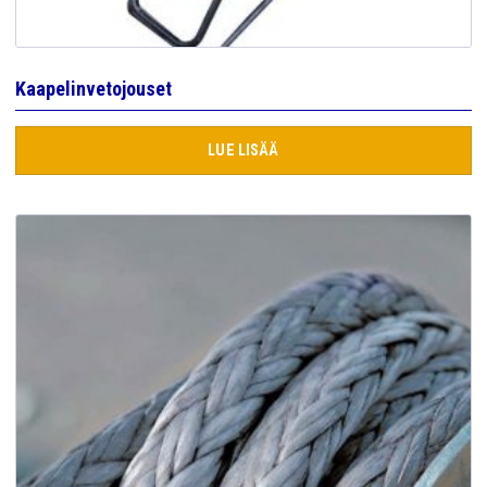
Kaapelinvetojouset
LUE LISÄÄ