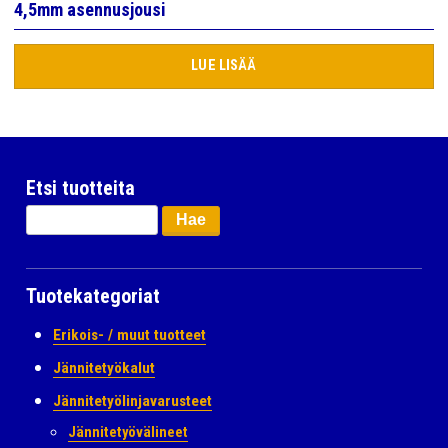
4,5mm asennusjousi
LUE LISÄÄ
Etsi tuotteita
Haku:
Tuotekategoriat
Erikois- / muut tuotteet
Jännitetyökalut
Jännitetyölinjavarusteet
Jännitetyövälineet