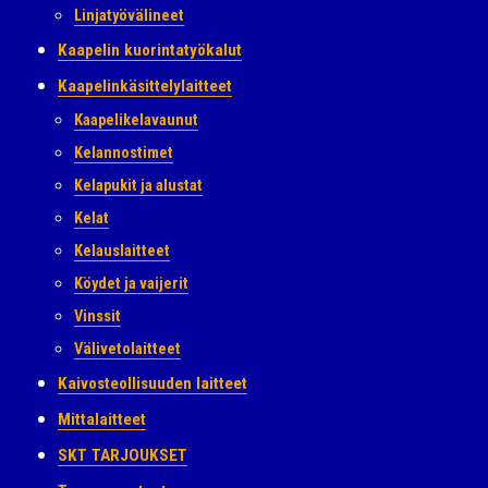
Linjatyövälineet
Kaapelin kuorintatyökalut
Kaapelinkäsittelylaitteet
Kaapelikelavaunut
Kelannostimet
Kelapukit ja alustat
Kelat
Kelauslaitteet
Köydet ja vaijerit
Vinssit
Välivetolaitteet
Kaivosteollisuuden laitteet
Mittalaitteet
SKT TARJOUKSET