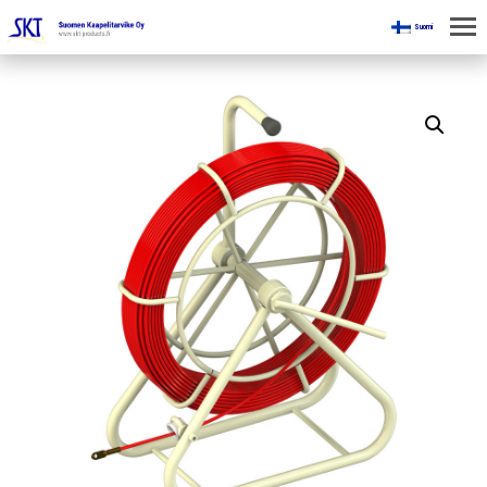
Suomi
KOTI
KAIVOKSILLE
TUOTTEET
KAIKKI OSASTOT
KAAPELINKÄSITTELYLAITTEET
JÄNNITETYÖLINJAVARUSTEET
KAIVOSTEOLLISUUDEN LAITTEET
ESITTEET