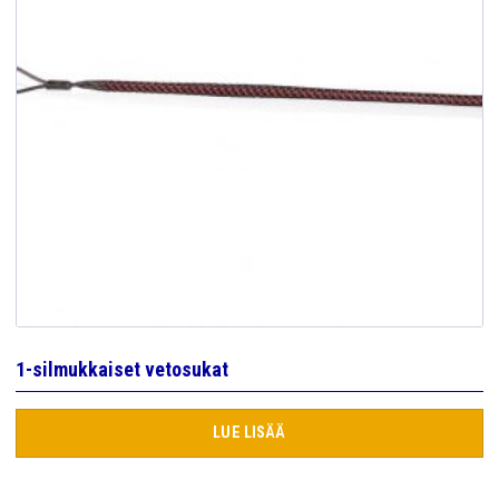
1-silmukkaiset vetosukat
LUE LISÄÄ