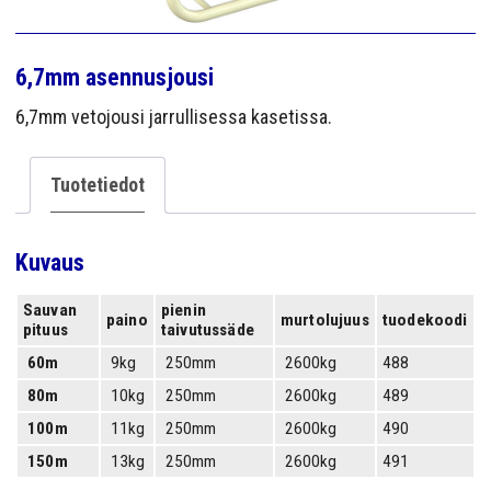
YRITYS
YHTEYS
6,7mm asennusjousi
6,7mm vetojousi jarrullisessa kasetissa.
Tuotetiedot
Kuvaus
Sauvan
pienin
paino
murtolujuus
tuodekoodi
pituus
taivutussäde
60m
9kg
250mm
2600kg
488
80m
10kg
250mm
2600kg
489
100m
11kg
250mm
2600kg
490
150m
13kg
250mm
2600kg
491