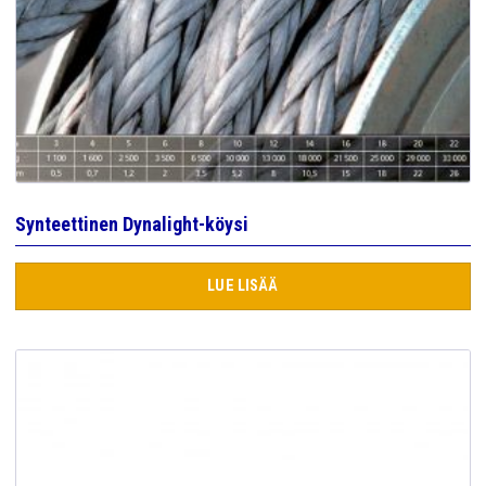
Synteettinen Dynalight-köysi
LUE LISÄÄ