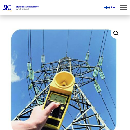
Suomi
KOTI
KAIVOKSILLE
TUOTTEET
KAIKKI OSASTOT
KAAPELINKÄSITTELYLAITTEET
JÄNNITETYÖLINJAVARUSTEET
KAIVOSTEOLLISUUDEN LAITTEET
ESITTEET