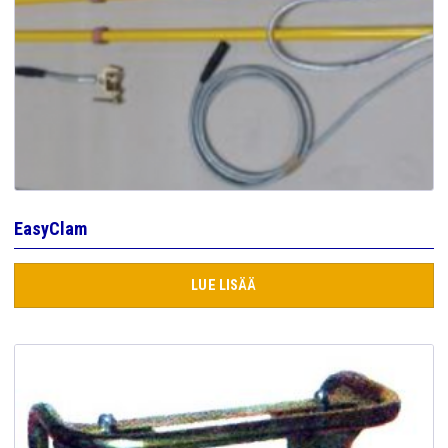
EasyClam
LUE LISÄÄ