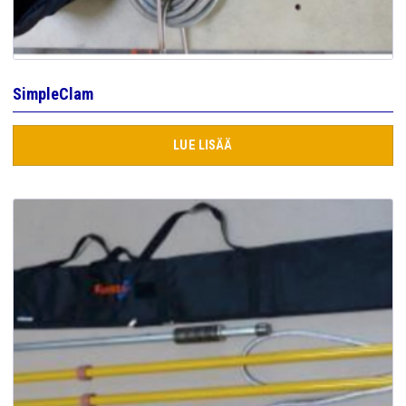
SimpleClam
LUE LISÄÄ