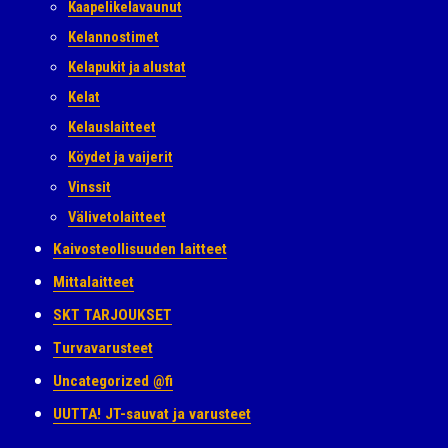
Kaapelikelavaunut
Kelannostimet
Kelapukit ja alustat
Kelat
Kelauslaitteet
Köydet ja vaijerit
Vinssit
Välivetolaitteet
Kaivosteollisuuden laitteet
Mittalaitteet
SKT TARJOUKSET
Turvavarusteet
Uncategorized @fi
UUTTA! JT-sauvat ja varusteet