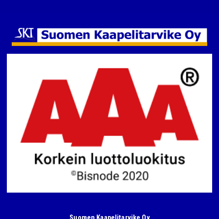
Suomen Kaapelitarvike Oy