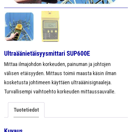
YRITYS
YHTEYS
Ultraäänietäisyysmittari SUP600E
Mittaa ilmajohdon korkeuden, painuman ja johtojen
välisen etäisyyden. Mittaus toimii maasta käsin ilman
kosketusta johtimeen käyttäen ultraäänisignaaleja.
Turvallisempi vaihtoehto korkeuden mittaussauvalle.
Tuotetiedot
Kuvaus