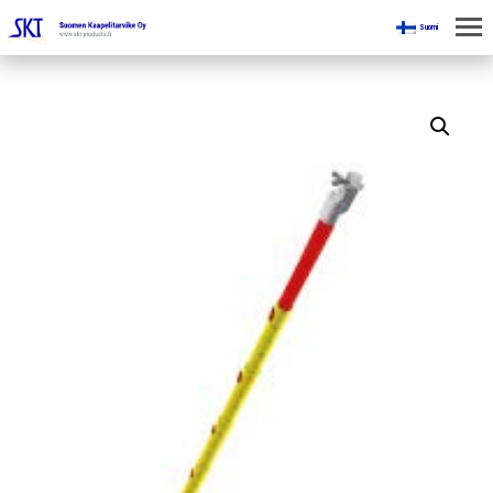
Suomi
KOTI
KAIVOKSILLE
TUOTTEET
KAIKKI OSASTOT
KAAPELINKÄSITTELYLAITTEET
JÄNNITETYÖLINJAVARUSTEET
KAIVOSTEOLLISUUDEN LAITTEET
ESITTEET