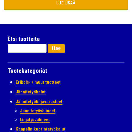
LUE LISÄÄ
Etsi tuotteita
Haku:
Tuotekategoriat
Erikois- / muut tuotteet
Jännitetyökalut
Jännitetyölinjavarusteet
Jännitetyövälineet
Linjatyövälineet
Kaapelin kuorintatyökalut