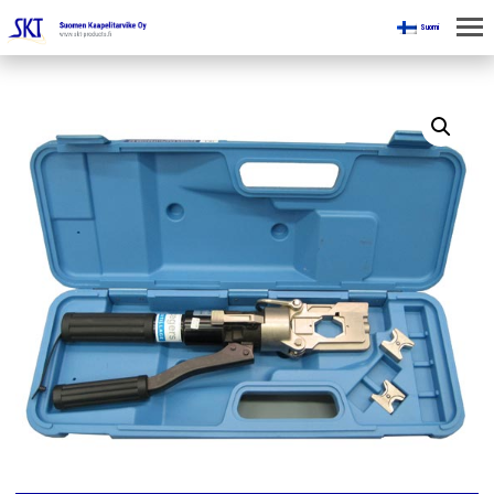
Suomi
KOTI
KAIVOKSILLE
TUOTTEET
KAIKKI OSASTOT
KAAPELINKÄSITTELYLAITTEET
JÄNNITETYÖLINJAVARUSTEET
KAIVOSTEOLLISUUDEN LAITTEET
ESITTEET