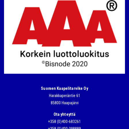
Suomen Kaapelitarvike Oy
Harakkaperäntie 61
85800 Haapajärvi
Ota yhteyttä
+358 (0)400-683261
+358 (0)400-398889