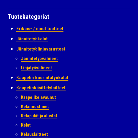
Tuotekategoriat
Erikois- / muut tuotteet
Jännitetyökalut
Jännitetyölinjavarusteet
Jännitetyövälineet
Linjatyövälineet
Kaapelin kuorintatyökalut
Kaapelinkäsittelylaitteet
Kaapelikelavaunut
Kelannostimet
Kelapukit ja alustat
Kelat
Kelauslaitteet