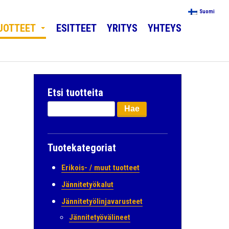
Suomi
UOTTEET
ESITTEET
YRITYS
YHTEYS
Etsi tuotteita
Haku:
Tuotekategoriat
Erikois- / muut tuotteet
Jännitetyökalut
Jännitetyölinjavarusteet
Jännitetyövälineet