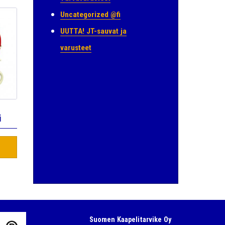
Uncategorized @fi
UUTTA! JT-sauvat ja
varusteet
i
Suomen Kaapelitarvike Oy