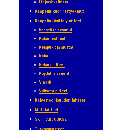
Linjatyövälineet
Kaapelin kuorintatyökalut
Kaapelinkäsittelylaitteet
Kaapelikelavaunut
Kelannostimet
Kelapukit ja alustat
Kelat
Kelauslaitteet
Köydet ja vaijerit
Vinssit
Välivetolaitteet
Kaivosteollisuuden laitteet
Mittalaitteet
SKT TARJOUKSET
Turvavarusteet