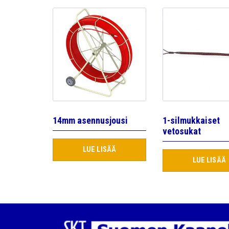
14mm asennusjousi
1-silmukkaiset
vetosukat
LUE LISÄÄ
LUE LISÄÄ