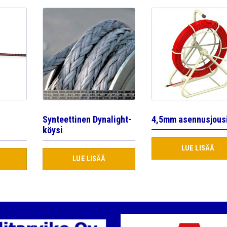
Synteettinen Dynalight-
4,5mm asennusjous
köysi
LUE LISÄÄ
LUE LISÄÄ